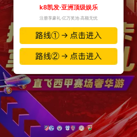
k8凯发·亚洲顶级娱乐
注册享豪礼·亿万奖池·高额无忧